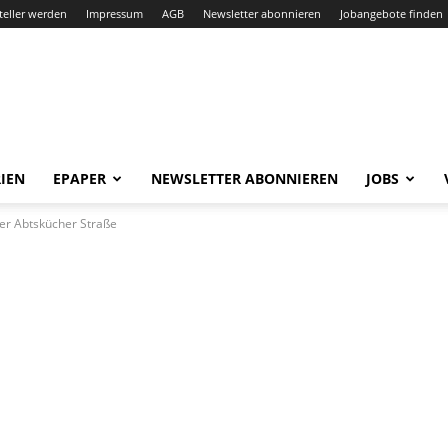
teller werden
Impressum
AGB
Newsletter abonnieren
Jobangebote finden
IEN
EPAPER
NEWSLETTER ABONNIEREN
JOBS
der Abtskücher Straße