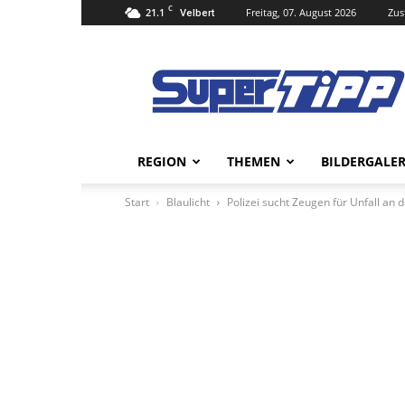
C
21.1
Freitag, 07. August 2026
Zus
Velbert
Super
Tipp
Online
REGION
THEMEN
BILDERGALER
Start
Blaulicht
Polizei sucht Zeugen für Unfall an 