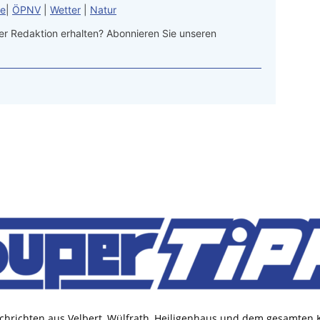
le
|
ÖPNV
|
Wetter
|
Natur
r Redaktion erhalten? Abonnieren Sie unseren
chrichten aus Velbert, Wülfrath, Heiligenhaus und dem gesamten