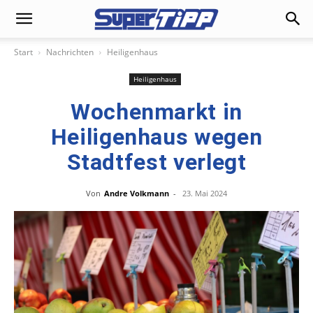
Start
Nachrichten
Heiligenhaus
Heiligenhaus
Wochenmarkt in
Heiligenhaus wegen
Stadtfest verlegt
Von
Andre Volkmann
-
23. Mai 2024