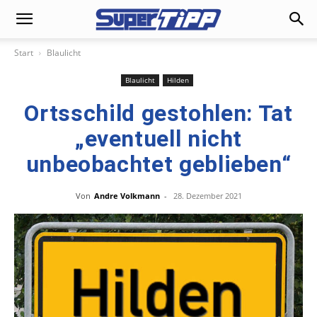
Start
Blaulicht
Blaulicht
Hilden
Ortsschild gestohlen: Tat
„eventuell nicht
unbeobachtet geblieben“
Von
Andre Volkmann
-
28. Dezember 2021