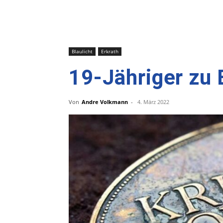
Blaulicht
Erkrath
19-Jähriger zu
Von
Andre Volkmann
-
4. März 2022