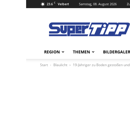
C
23.6
Samstag, 08. August 2026
Zu
Velbert
Super
Tipp
Online
REGION
THEMEN
BILDERGALER
Start
Blaulicht
19-Jähriger zu Boden gestoßen un