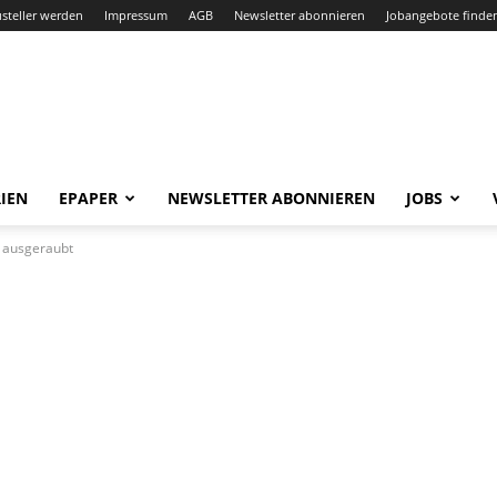
steller werden
Impressum
AGB
Newsletter abonnieren
Jobangebote finde
IEN
EPAPER
NEWSLETTER ABONNIEREN
JOBS
d ausgeraubt