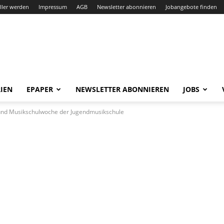
ller werden
Impressum
AGB
Newsletter abonnieren
Jobangebote finden
IEN
EPAPER
NEWSLETTER ABONNIEREN
JOBS
und Musikschulwoche der Jugendmusikschule