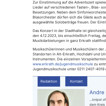
Zur Einstimmung auf die Adventszeit spiele
Lieder auf verschiedenen Tasten-, Blas- so
Besetzungen. Neben dem Sinfonieorchester
Blasorchester dürfen sich die Gäste auch 
ausgewählte Solobeiträge freuen. Der Eintritt
Das Konzert in der Stadthalle ist gleichzei
den 4.12.2023, bis einschließlich Freitag, d
Musikdarbietungen in ganz Erkrath stattfind
Musikschülerinnen und Musikschülern der 
Standorten in Alt-Erkrath, Hochdahl und Un
Instrumenten. Die einzelnen Vorspieltermi
www.erkrath.de/jugendmusikschule
zu entn
Jugendmusikschule unter 0211 2407-4019 erfr
Redaktion
Kontakt
Andre
…knipst of
dem Kreis