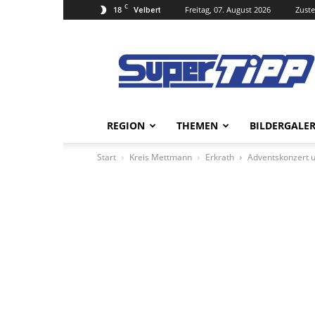
C
18
Freitag, 07. August 2026
Zuste
Velbert
Super
Tipp
Online
REGION
THEMEN
BILDERGALER
Start
Kreis Mettmann
Erkrath
Adventskonzert 