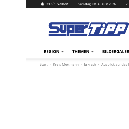
C
23.6
Samstag, 08. August 2026
Zu
Velbert
Super
Tipp
Online
REGION
THEMEN
BILDERGALER
Start
Kreis Mettmann
Erkrath
Ausblick auf das