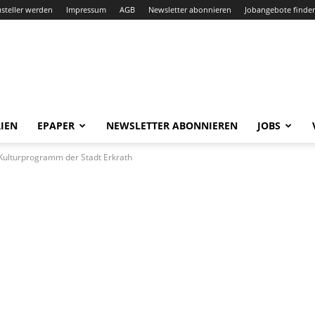
steller werden
Impressum
AGB
Newsletter abonnieren
Jobangebote finde
IEN
EPAPER
NEWSLETTER ABONNIEREN
JOBS
 Kulturprogramm der Stadt Erkrath