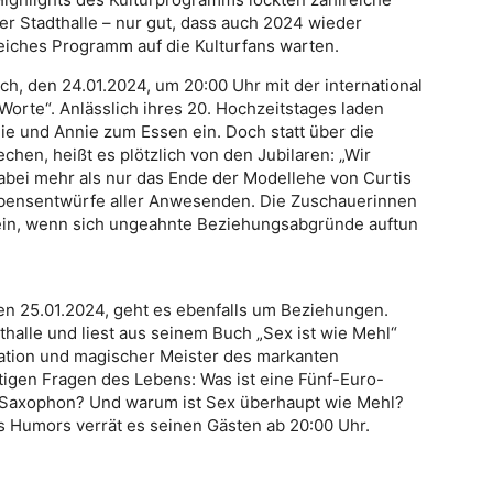
r Stadthalle – nur gut, dass auch 2024 wieder
iches Programm auf die Kulturfans warten.
h, den 24.01.2024, um 20:00 Uhr mit der international
Worte“. Anlässlich ihres 20. Hochzeitstages laden
ie und Annie zum Essen ein. Doch statt über die
hen, heißt es plötzlich von den Jubilaren: „Wir
abei mehr als nur das Ende der Modellehe von Curtis
Lebensentwürfe aller Anwesenden. Die Zuschauerinnen
sein, wenn sich ungeahnte Beziehungsabgründe auftun
en 25.01.2024, geht es ebenfalls um Beziehungen.
dthalle und liest aus seinem Buch „Sex ist wie Mehl“
Nation und magischer Meister des markanten
tigen Fragen des Lebens: Was ist eine Fünf-Euro-
 Saxophon? Und warum ist Sex überhaupt wie Mehl?
 Humors verrät es seinen Gästen ab 20:00 Uhr.
n