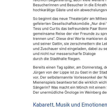
Besucherinnen und Besucher in die Erkrathe
hochkarätige Gäste und ein abwechslungsre
So beginnt das neue Theaterjahr am Mittwoc
gefeierten Gesellschaftskomödie „Nur drei 
Tess und Curtis das befreundete Paar Bonn
gemeinsame Reise der vier Freunde zu sprec
trennen uns“. Diese drei Worte markieren d
und seiner Gattin, sie zerschmettern die 
und Zuschauer sind eingeladen, dabei zu 
und nicht nur messerscharfe Dialoge
durch die Stadthalle fliegen.
Bereits einen Tag später, am Donnerstag, d
Jürgen von der Lippe ist zu Gast in der Sta
vor. Der selbsternannte Vorleseonkel der 
Mienenspiels beantwortet die wirklich wich
Sängerin? Was macht ein Mönch mit einem
Der unermüdliche Önologe im Weinberg des
Kabarett, Musik und Emotione