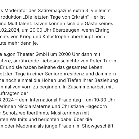
s Moderator des Satiremagazins extra 3, vielleicht
duktion „Die letzten Tage von Erkrath“ – er ist
 und Multitalent. Davon können sich die Gäste seines
3.02.2024, um 20:00 Uhr überzeugen, wenn Ehring
sichts von Krieg und Katastrophe überhaupt noch
ute mehr denn je.
ie a.gon Theater GmbH um 20:00 Uhr dann mit
itere, anrührende Liebesgeschichte von Peter Turrini
 Er und sie haben beinahe das gesamtes Leben
e letzten Tage in einer Seniorenresidenz und dämmern
ne noch einmal die Höhen und Tiefen ihrer Beziehung
einmal von vorn zu beginnen. In Zusammenarbeit mit
uftragten der
03.2024 – dem International Frauentag – um 19:30 Uhr
gerinnen Nicola Materne und Christiane Hagedorn
in Scholz weltberühmte Musikerinnen mit
nten Welthits und berichten dabei über die
gen oder Madonna als junge Frauen im Showgeschäft