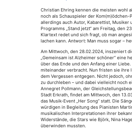
Christian Ehring kennen die meisten wohl al
noch als Schauspieler der Kom(m)ödchen-Pro
allerdings auch Autor, Kabarettist, Musiker
Programms „Stand jetzt“ am Freitag, den 2
Klartext redet und sich fragt, ob man ange
lachen kann. Antwort: Man muss sogar – he
Am Mittwoch, den 28.02.2024, inszeniert d
„Gemeinsam ist Alzheimer schöner“ eine he
über das Ende und den Anfang einer Liebe.
miteinander verbracht. Nun fristen sie ihr
dem Vergessen entgegen. Nicht jedoch, oh
zu durchleben – und dabei vielleicht noch 
Annegret Pollmann, der Gleichstellungsbea
Stadt Erkrath, findet am Mittwoch, den 13.
das Musik-Event „Her Song“ statt. Die Sän
würdigen in Begleitung des Pianisten Mart
musikalischen Interpretationen ihrer bekan
Widerstände, die Stars wie Björk, Nina Ha
überwinden mussten.