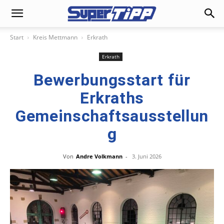
Start
Kreis Mettmann
Erkrath
Erkrath
Bewerbungsstart für
Erkraths
Gemeinschaftsausstellun
g
Von
Andre Volkmann
-
3. Juni 2026