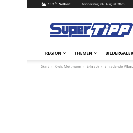
C
15.2
Donnerstag, 06. August 2026
Velbert
Super
Tipp
Online
REGION
THEMEN
BILDERGALER
Start
Kreis Mettmann
Erkrath
Einladende Pflan