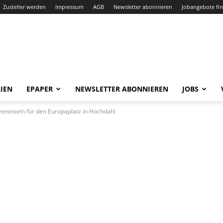
Zusteller werden
Impressum
AGB
Newsletter abonnieren
Jobangebote fi
IEN
EPAPER
NEWSLETTER ABONNIEREN
JOBS
zeninseln für den Europaplatz in Hochdahl