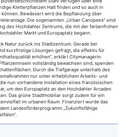
 pulverbeschichtetem Stahl verfügen über eine
ndige Kletterpflanzen Halt finden und so auch in
 können. Bewässert wird die Bepflanzung über
inkleranlage. Die sogenannten „Urban Canopees“ sind
ung des Hochdahler Zentrums, die mit der farbenfrohen
ochdahler Markt und Europaplatz begann.
ck Natur zurück ins Stadtzentrum. Gerade bei
 kurzfristige Lösungen gefragt, die effektiv für
thaltsqualität erhöhen“, erklärt Citymanagerin
 Pflanzeninseln vollständig bewachsen sind, spenden
chattenflächen. Durch die Tiefgarage unterhalb des
gsmaßnahmen nur unter erheblichem Arbeits- und
ie nun vorhandene Installation eines französischen
 dar, um den Europaplatz an den Hochdahler Arcaden
en. Das grüne Stadtmobiliar sorgt zudem für ein
envielfalt im urbanen Raum. Finanziert wurde das
us dem Landesförderprogramm „Zukunftsfähige
tfalen“.