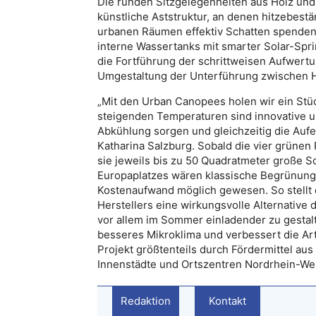
Die runden Sitzgelegenheiten aus Holz und
künstliche Aststruktur, an denen hitzebestä
urbanen Räumen effektiv Schatten spenden
interne Wassertanks mit smarter Solar-Spr
die Fortführung der schrittweisen Aufwert
Umgestaltung der Unterführung zwischen H
„Mit den Urban Canopees holen wir ein Stü
steigenden Temperaturen sind innovative und
Abkühlung sorgen und gleichzeitig die Aufen
Katharina Salzburg. Sobald die vier grünen
sie jeweils bis zu 50 Quadratmeter große S
Europaplatzes wären klassische Begrünun
Kostenaufwand möglich gewesen. So stellt d
Herstellers eine wirkungsvolle Alternative
vor allem im Sommer einladender zu gestalt
besseres Mikroklima und verbessert die Art
Projekt größtenteils durch Fördermittel a
Innenstädte und Ortszentren Nordrhein-Wes
Redaktion
Kontakt