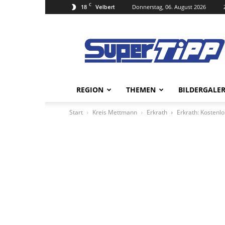
C
18
Donnerstag, 06. August 2026
Velbert
Super
Tipp
Online
REGION
THEMEN
BILDERGALER
Start
Kreis Mettmann
Erkrath
Erkrath: Kostenl