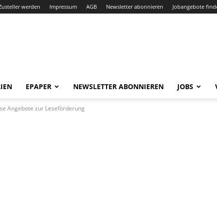
Zusteller werden
Impressum
AGB
Newsletter abonnieren
Jobangebote find
IEN
EPAPER
NEWSLETTER ABONNIEREN
JOBS
ose Angebote zur Leseförderung