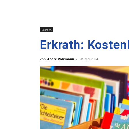
Erkrath
Erkrath: Koste
Von
Andre Volkmann
-
28. Mai 2024