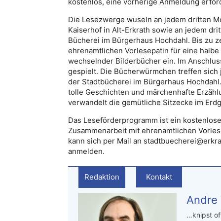
kostenlos, eine vorherige Anmeldung erford
Die Lesezwerge wuseln an jedem dritten Mo
Kaiserhof in Alt-Erkrath sowie an jedem dr
Bücherei im Bürgerhaus Hochdahl. Bis zu z
ehrenamtlichen Vorlesepatin für eine halb
wechselnder Bilderbücher ein. Im Anschlus
gespielt. Die Bücherwürmchen treffen sich 
der Stadtbücherei im Bürgerhaus Hochdahl.
tolle Geschichten und märchenhafte Erzäh
verwandelt die gemütliche Sitzecke im Erd
Das Leseförderprogramm ist ein kostenlose
Zusammenarbeit mit ehrenamtlichen Vorles
kann sich per Mail an stadtbuecherei@erkr
anmelden.
Redaktion
Kontakt
Andre
…knipst of