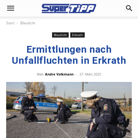
Start
Blaulicht
Blaulicht
Erkrath
Ermittlungen nach
Unfallfluchten in Erkrath
Von
Andre Volkmann
-
27. März 2025