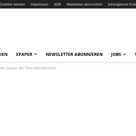
Zusteller werden
Impressum
AGB
Newsletter abonnieren
Jobangebote find
IEN
EPAPER
NEWSLETTER ABONNIEREN
JOBS
t die Saison der Feierabendmärkte