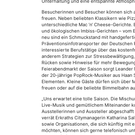
Unterhaltung und eine entspannte Atmosphär
Besucherinnen und Besucher können sich au
freuen. Neben beliebten Klassikern wie Pi
unterschiedliche Mac ’n‘ Cheese-Gerichte. E
und ökologischen Imbiss-Gerichten – vom Ein
neu sind ein Schmuckstand mit handgeferti
Präventionsinfotransporter der Deutschen 
interessierte Berufstätige über das kosten
anderem Strategien zur Stressbewältigung
Rücken sowie Hinweise für mehr Bewegung i
Feierabendmarkt der Saison sorgt Leander 
der 20-jährige PopRock-Musiker aus Haan 
Elementen. Kleine Gäste dürfen sich über 
freuen oder auf die beliebte Bimmelbahn au
„Uns erwartet eine tolle Saison. Die Misc
Live-Musik und gemütlichem Miteinander ko
Ausstellerinnen und Aussteller abgeschafft
verrät Erkraths Citymanagerin Katharina Sa
sowie Organisationen, die sich künftig mit
möchten, können sich gerne telefonisch un