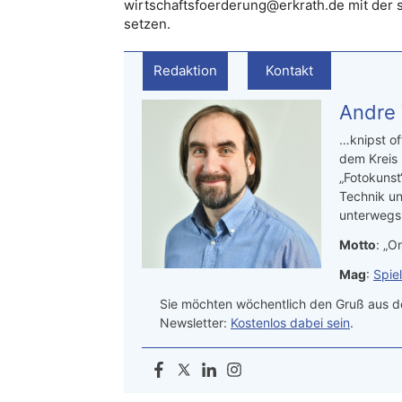
wirtschaftsfoerderung@erkrath.de mit der 
setzen.
Redaktion
Kontakt
Andre
…knipst of
dem Kreis
„Fotokunst
Technik un
unterwegs.
Motto
: „On
Mag
:
Spie
Sie möchten wöchentlich den Gruß aus de
Newsletter:
Kostenlos dabei sein
.