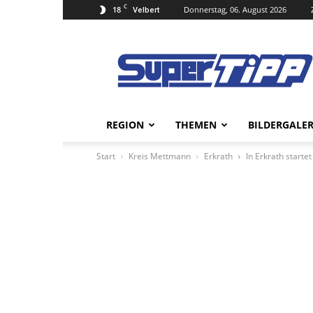
C
18
Donnerstag, 06. August 2026
Velbert
Super
Tipp
Online
REGION
THEMEN
BILDERGALER
Start
Kreis Mettmann
Erkrath
In Erkrath starte