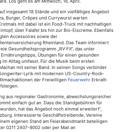
e. Los geht es am Mittwoch, 16. April.
f insgesamt 18 Stände und ein vielfältiges Angebot
zza, Burger, Crêpes und Currywurst warten
rstmals mit dabei ist ein Food-Truck mit nachhaltigen
topf, über Falafel bis hin zur Bio-Eiscreme. Ebenfalls
gten Accessoires sowie der
Rentenversicherung Rheinland. Das Team informiert
freie Gesundheitsprogramm „RV Fit“, das unter
, Ernährungstipps, Übungen für einen gesunden
m Alltag umfasst. Für die Musik beim ersten
Machan mit seiner Band. In seinen Songs verbindet
Songwriter-Lyrik mit modernen US-Country-Rock-
Mitmachaktionen der Freiwilligen
Feuerwehr
Erkrath
fsteigen.
hung aus regionaler Gastronomie, abwechslungsreicher
mmt einfach gut an. Dass die Standgebühren für
 wurden, hat das Angebot noch einmal erweitert“,
lzburg. Interessierte Geschäftstreibende, Vereine
 einem eigenen Stand am Feierabendmarkt beteiligen
ter 0211 2407-8002 oder per Mail an