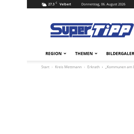
C
27.3
Donnerstag, 06. August 2026
Velbert
Super
Tipp
Online
REGION
THEMEN
BILDERGALER
Start
Kreis Mettmann
Erkrath
„Kommunen am Limi