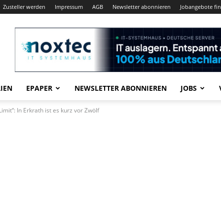
Zusteller werden
Impressum
AGB
Newsletter abonnieren
Jobangebote fi
IEN
EPAPER
NEWSLETTER ABONNIEREN
JOBS
t“: In Erkrath ist es kurz vor Zwölf