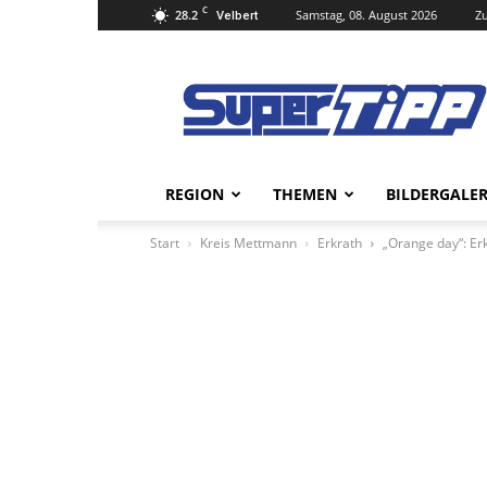
C
28.2
Samstag, 08. August 2026
Zu
Velbert
Super
Tipp
Online
REGION
THEMEN
BILDERGALER
Start
Kreis Mettmann
Erkrath
„Orange day“: Er