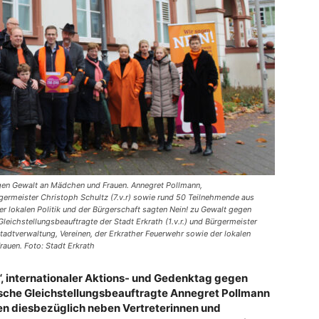
egen Gewalt an Mädchen und Frauen. Annegret Pollmann,
ürgermeister Christoph Schultz (7.v.r) sowie rund 50 Teilnehmende aus
er lokalen Politik und der Bürgerschaft sagten Nein! zu Gewalt gegen
eichstellungsbeauftragte der Stadt Erkrath (1.v.r.) und Bürgermeister
tadtverwaltung, Vereinen, der Erkrather Feuerwehr sowie der lokalen
rauen. Foto: Stadt Erkrath
“, internationaler Aktions- und Gedenktag gegen
ische Gleichstellungsbeauftragte Annegret
Pollmann
en diesbezüglich neben Vertreterinnen und