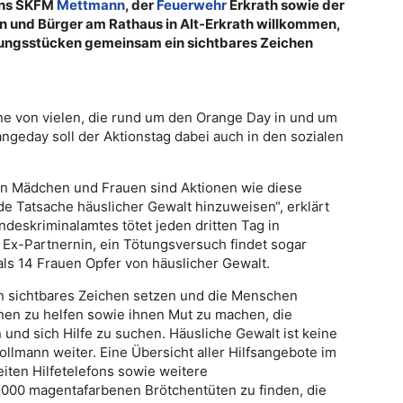
eins SKFM
Mettmann
, der
Feuerwehr
Erkrath sowie der
en und Bürger am Rathaus in Alt-Erkrath willkommen,
ungsstücken gemeinsam ein sichtbares Zeichen
ine von vielen, die rund um den Orange Day in und um
ngeday soll der Aktionstag dabei auch in den sozialen
n Mädchen und Frauen sind Aktionen wie diese
e Tatsache häuslicher Gewalt hinzuweisen“, erklärt
deskriminalamtes tötet jeden dritten Tag in
 Ex-Partnernin, ein Tötungsversuch findet sogar
als 14 Frauen Opfer von häuslicher Gewalt.
in sichtbares Zeichen setzen und die Menschen
nen zu helfen sowie ihnen Mut zu machen, die
nd sich Hilfe zu suchen. Häusliche Gewalt ist keine
Pollmann weiter. Eine Übersicht aller Hilfsangebote im
ten Hilfetelefons sowie weitere
0.000 magentafarbenen Brötchentüten zu finden, die