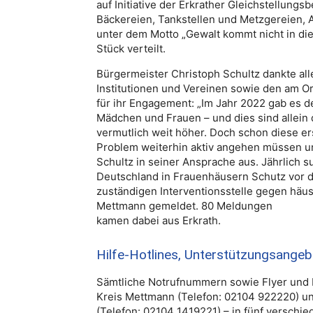
auf Initiative der Erkrather Gleichstellungs
Bäckereien, Tankstellen und Metzgereien, 
unter dem Motto „Gewalt kommt nicht in die
Stück verteilt.
Bürgermeister Christoph Schultz dankte all
Institutionen und Vereinen sowie den am 
für ihr Engagement: „Im Jahr 2022 gab es 
Mädchen und Frauen – und dies sind allein d
vermutlich weit höher. Doch schon diese er
Problem weiterhin aktiv angehen müssen un
Schultz in seiner Ansprache aus. Jährlich 
Deutschland in Frauenhäusern Schutz vor d
zuständigen Interventionsstelle gegen häu
Mettmann gemeldet. 80 Meldungen
kamen dabei aus Erkrath.
Hilfe-Hotlines, Unterstützungsangeb
Sämtliche Notrufnummern sowie Flyer und 
Kreis Mettmann (Telefon: 02104 922220) un
(Telefon: 02104 1419221) – in fünf versch