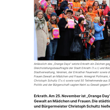
Anlässlich des „Orange Days“ setzte Erkrath ein Zeichen g
Gleichstellungsbeauftragte der Stadt Erkrath (1.v.r.) und B
Stadtverwaltung, Vereinen, der Erkrather Feuerwehr sowie d
Frauen.Gewalt an Mädchen und Frauen. Annegret Pollmann, Gl
Christoph Schultz (7.v.r) sowie rund 50 Teilnehmende aus S
Politik und der Bürgerschaft sagten Nein! zu Gewalt gegen F
Erkrath. Am 25. November ist „Orange Day
Gewalt an Mädchen und Frauen. Die städt
und Bürgermeister Christoph Schultz hieß