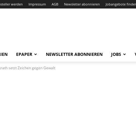
steller werden
Impressum
AGB
Newsletter abonnieren
Jobangebote finde
IEN
EPAPER
NEWSLETTER ABONNIEREN
JOBS
krath setzt Zeichen gegen Gewalt