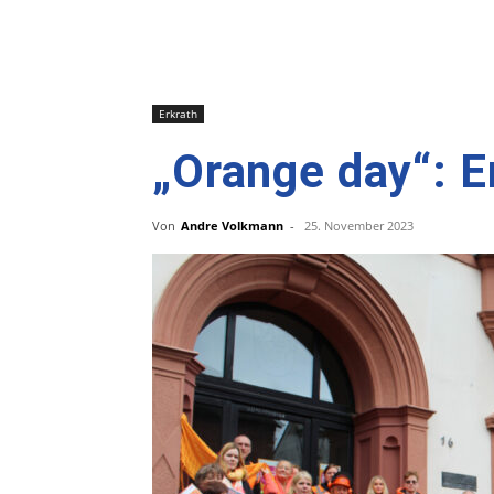
Erkrath
„Orange day“: E
Von
Andre Volkmann
-
25. November 2023