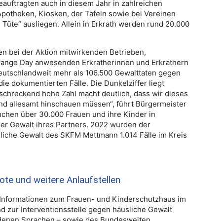
beauftragten auch in diesem Jahr in zahlreichen
Apotheken, Kiosken, der Tafeln sowie bei Vereinen
 Tüte“ ausliegen. Allein in Erkrath werden rund 20.000
en bei der Aktion mitwirkenden Betrieben,
Orange Day anwesenden Erkratherinnen und Erkrathern
deutschlandweit mehr als 106.500 Gewalttaten gegen
ie dokumentierten Fälle. Die Dunkelziffer liegt
schreckend hohe Zahl macht deutlich, dass wir dieses
d allesamt hinschauen müssen“, führt Bürgermeister
suchen über 30.000 Frauen und ihre Kinder in
er Gewalt ihres Partners. 2022 wurden der
sliche Gewalt des SKFM Mettmann 1.014 Fälle im Kreis
ote und weitere Anlaufstellen
Informationen zum Frauen- und Kinderschutzhaus im
d zur Interventionsstelle gegen häusliche Gewalt
iedenen Sprachen – sowie des Bundesweiten