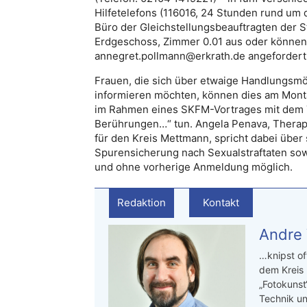
Hilfetelefons (116016, 24 Stunden rund um 
Büro der Gleichstellungsbeauftragten der St
Erdgeschoss, Zimmer 0.01 aus oder können 
annegret.pollmann@erkrath.de angefordert
Frauen, die sich über etwaige Handlungsmög
informieren möchten, können dies am Mont
im Rahmen eines SKFM-Vortrages mit dem Tit
Berührungen…“ tun. Angela Penava, Therap
für den Kreis Mettmann, spricht dabei über
Spurensicherung nach Sexualstraftaten sow
und ohne vorherige Anmeldung möglich.
Redaktion
Kontakt
Andre
…knipst of
dem Kreis
„Fotokunst
Technik un