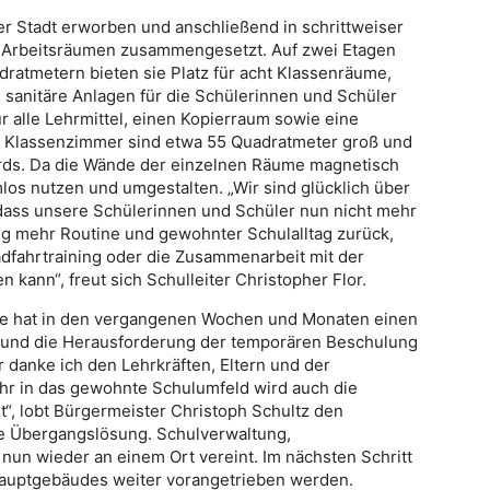
r Stadt erworben und anschließend in schrittweiser
 Arbeitsräumen zusammengesetzt. Auf zwei Etagen
ratmetern bieten sie Platz für acht Klassenräume,
sanitäre Anlagen für die Schülerinnen und Schüler
r alle Lehrmittel, einen Kopierraum sowie eine
n Klassenzimmer sind etwa 55 Quadratmeter groß und
rds. Da die Wände der einzelnen Räume magnetisch
mlos nutzen und umgestalten. „Wir sind glücklich über
 dass unsere Schülerinnen und Schüler nun nicht mehr
g mehr Routine und gewohnter Schulalltag zurück,
adfahrtraining oder die Zusammenarbeit mit der
ann“, freut sich Schulleiter Christopher Flor.
le hat in den vergangenen Wochen und Monaten einen
und die Herausforderung der temporären Beschulung
 danke ich den Lehrkräften, Eltern und der
ehr in das gewohnte Schulumfeld wird auch die
rt“, lobt Bürgermeister Christoph Schultz den
ne Übergangslösung. Schulverwaltung,
nun wieder an einem Ort vereint. Im nächsten Schritt
Hauptgebäudes weiter vorangetrieben werden.