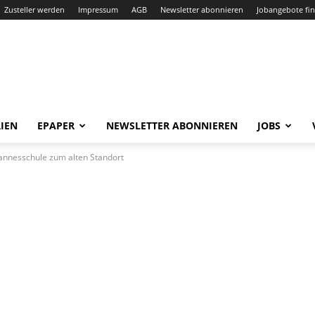
Zusteller werden
Impressum
AGB
Newsletter abonnieren
Jobangebote fi
IEN
EPAPER
NEWSLETTER ABONNIEREN
JOBS
annesschule zum alten Standort