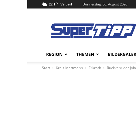
C
22.1
Donnerstag, 06. August 2026
Velbert
Super
Tipp
Online
REGION
THEMEN
BILDERGALER
Start
Kreis Mettmann
Erkrath
Rückkehr der Joh