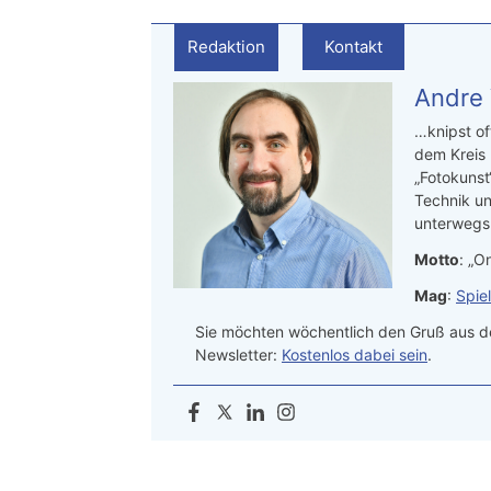
Redaktion
Kontakt
Andre
…knipst of
dem Kreis
„Fotokunst
Technik un
unterwegs.
Motto
: „On
Mag
:
Spie
Sie möchten wöchentlich den Gruß aus de
Newsletter:
Kostenlos dabei sein
.