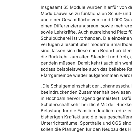
Insgesamt 65 Module wurden hierfür von de
Modulbauweise zu funktionalen Schul- und
und einer Gesamtfläche von rund 1.000 Quad
einen Differenzierungsraum sowie mehrere 
sowie Lehrkräfte. Auch ausreichend Platz fü
Schulbücherei ist vorhanden. Die einzelne
verfügen allesamt über moderne Smartboa
sind, lassen sich diese nach Bedarf proble
die Rückkehr zum alten Standort und froh,
pendeln müssen. Damit kehrt auch ein weni
sodass beispielsweise auch das beliebte R
Pfarrgemeinde wieder aufgenommen werden k
„Die Schulgemeinschaft der Johannesschu
beeindruckenden Zusammenhalt bewiesen 
in Hochdahl hervorragend gemeistert. Dafür
Schülerschaft sehr herzlich! Mit der Rückk
Belastung für die Familien deutlich reduzie
bisherigen Kraftakt und die neu geschaffe
Unterrichtsräume, Sporthalle und OGS sind 
sollen die Planungen für den Neubau des 