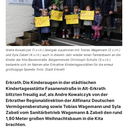
Andre Kowalczyk (1.v.r.h.) übergab zusammen mit Tobias Wagemann (2.v.r.h.)
und Syla Zabeli (4.v.r.h.) auch in diesem Jahr wieder einen Tannenbaum an die
Kinder der Kita Bavierstraße. Bürgermeister Christoph Schultz (3.v.r.h.)
bedankte sich im Namen aller Erkrather Kindertagesstätten für die erneut
großzügige Spende. Foto: Stadt Erkrath
Erkrath. Die Kinderaugen in der städtischen
Kindertagesstätte Fasanenstraße in Alt-Erkrath
blitzten freudig auf, als Andre Kowalczyk von der
Erkrather Regionaldirektion der Allfinanz Deutschen
Vermögensberatung sowie Tobias Wagemann und Syla
Zabeli vom Sanitärbetrieb Wagemann & Zabeli den rund
1,80 Meter großen Weihnachtsbaum in die Kita
brachten.