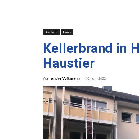
Blaulicht
Haan
Kellerbrand in 
Haustier
Von
Andre Volkmann
-
10. Juni 2022