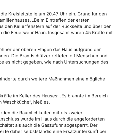
ie Kreisleitstelle um 20.47 Uhr ein. Grund für den
amilienhauses. „Beim Eintreffen der ersten
aus den Kellerfenstern auf der Rückseite und über den
o die Feuerwehr Haan. Insgesamt waren 45 Kräfte mit
wohner der oberen Etagen das Haus aufgrund der
nen. Die Brandschützer retteten elf Menschen und
 habe es nicht gegeben, wie nach Untersuchungen des
hinderte durch weitere Maßnahmen eine mögliche
kräfte im Keller des Hauses: „Es brannte im Bereich
n Waschküche“, hieß es.
en die Räumlichkeiten mittels zweier
 Anschluss wurde im Haus durch die angeforderten
altet als auch die Gaszufuhr abgesperrt. Der
rte daher selbstständig eine Ersatzunterkunft bei