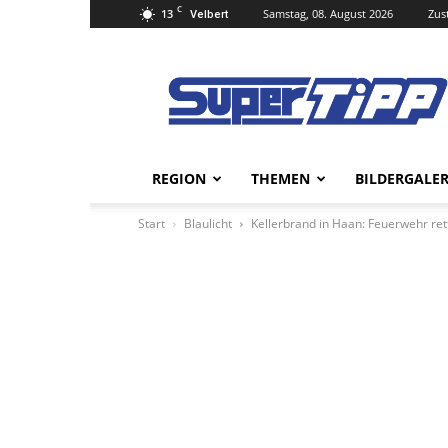
C
13
Samstag, 08. August 2026
Zus
Velbert
Super
Tipp
Online
REGION
THEMEN
BILDERGALER
Start
Blaulicht
Kellerbrand in Haan: Feuerwehr re