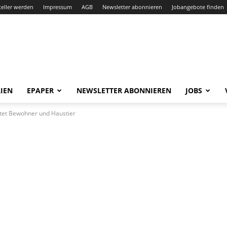
teller werden
Impressum
AGB
Newsletter abonnieren
Jobangebote finden
IEN
EPAPER
NEWSLETTER ABONNIEREN
JOBS
ttet Bewohner und Haustier