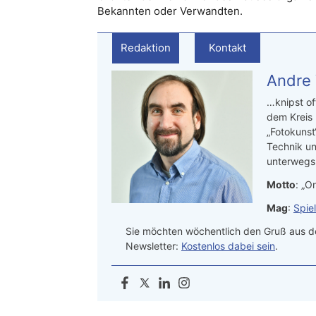
Bekannten oder Verwandten.
Redaktion
Kontakt
Andre
…knipst of
dem Kreis
„Fotokunst
Technik un
unterwegs.
Motto
: „On
Mag
:
Spie
Sie möchten wöchentlich den Gruß aus de
Newsletter:
Kostenlos dabei sein
.