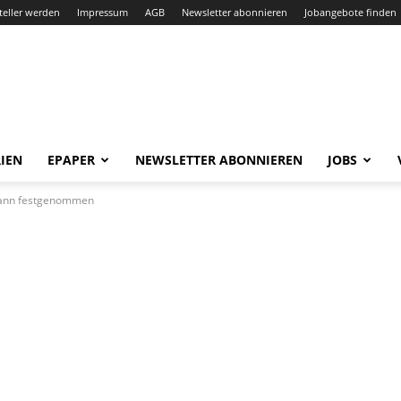
teller werden
Impressum
AGB
Newsletter abonnieren
Jobangebote finden
IEN
EPAPER
NEWSLETTER ABONNIEREN
JOBS
 Mann festgenommen