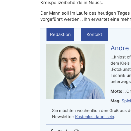
Kreispolizeibehörde in Neuss.
Der Mann soll im Laufe des heutigen Tages
vorgeführt werden. „Ihn erwartet eine mehrjä
Redaktion
Kontakt
Andre
…knipst of
dem Kreis
„Fotokunst
Technik un
unterwegs.
Motto
: „On
Mag
:
Spie
Sie möchten wöchentlich den Gruß aus de
Newsletter:
Kostenlos dabei sein
.