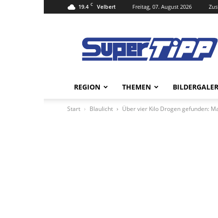
C
19.4
Freitag, 07. August 2026
Zus
Velbert
Super
Tipp
Online
REGION
THEMEN
BILDERGALER
Start
Blaulicht
Über vier Kilo Drogen gefunden: