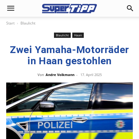
Start
Blaulicht
Blaulicht
Haan
Zwei Yamaha-Motorräder
in Haan gestohlen
Von
Andre Volkmann
-
17. April 2025