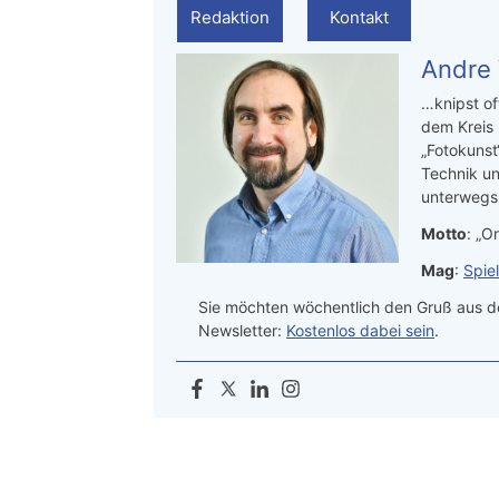
Redaktion
Kontakt
Andre
…knipst of
dem Kreis
„Fotokunst
Technik un
unterwegs.
Motto
: „On
Mag
:
Spie
Sie möchten wöchentlich den Gruß aus de
Newsletter:
Kostenlos dabei sein
.