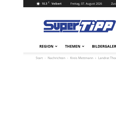
C
10.3
Freitag, 07. August 2026
Zus
Velbert
Super
Tipp
Online
REGION
THEMEN
BILDERGALER
Start
Nachrichten
Kreis Mettmann
Landrat Thom