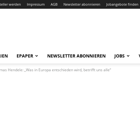
teller werden
Impressum
AGB
Newsletter abonnieren
Jobangebote finden
IEN
EPAPER
NEWSLETTER ABONNIEREN
JOBS
as Hendele: „Was in Europa entschieden wird, betrifft uns alle“