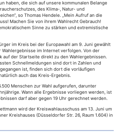
tun haben, die sich auf unsere kommunalen Belange
raucherschutzes, des Klima-, Natur- und
eichen“, so Thomas Hendele. „Mein Aufruf an die
luss! Machen Sie von ihrem Wahlrecht Gebrauch!
demokratischem Sinne zu stärken und extremistische
ürger im Kreis bei der Europawahl am 9. Juni gewählt
Wahlergebnisse im Internet verfolgen. Von der
 auf der Startseite direkt zu den Wahlergebnissen.
assten Schnellmeldungen sind dort in Zahlen und
egangen ist, finden sich dort die vorläufigen
atürlich auch das Kreis-Ergebnis.
6.500 Menschen zur Wahl aufgerufen, darunter
njährige. Wann alle Ergebnisse vorliegen werden, ist
ebnissen darf aber gegen 19 Uhr gerechnet werden.
Mettmann wird der Kreiswahlausschuss am 13. Juni um
ner Kreishauses (Düsseldorfer Str. 26, Raum 1.604) in