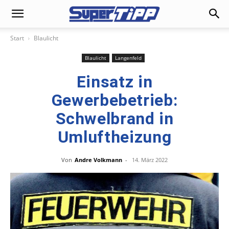
Start
Blaulicht
Blaulicht
Langenfeld
Einsatz in
Gewerbebetrieb:
Schwelbrand in
Umluftheizung
Von
Andre Volkmann
-
14. März 2022