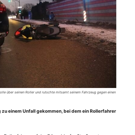
trolle über seinen Roller und rutschte mitsamt seinem Fahrzeug gegen einen
ag zu einem Unfall gekommen, bei dem ein Rollerfahrer