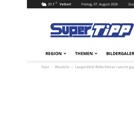
C
21.1
Freitag, 07. August 2026
Zus
Velbert
Super
Tipp
Online
REGION
THEMEN
BILDERGALER
Start
Blaulicht
Langenfeld: Rollerfahrer rutscht ge