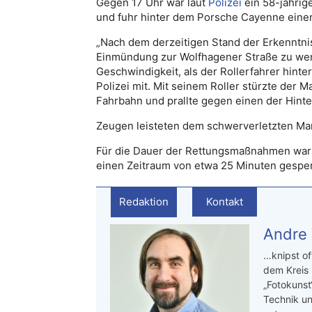
Gegen 17 Uhr war laut
Polizei
ein 58-jährig
und fuhr hinter dem Porsche Cayenne einer
„Nach dem derzeitigen Stand der Erkenntnis
Einmündung zur Wolfhagener Straße zu wend
Geschwindigkeit, als der Rollerfahrer hinter 
Polizei mit. Mit seinem Roller stürzte der 
Fahrbahn und prallte gegen einen der Hinte
Zeugen leisteten dem schwerverletzten Mann
Für die Dauer der Rettungsmaßnahmen war d
einen Zeitraum von etwa 25 Minuten gesper
Redaktion
Kontakt
Andre
…knipst of
dem Kreis
„Fotokunst
Technik un