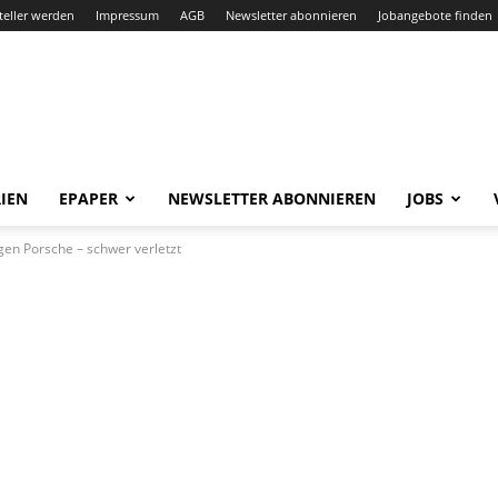
teller werden
Impressum
AGB
Newsletter abonnieren
Jobangebote finden
IEN
EPAPER
NEWSLETTER ABONNIEREN
JOBS
gen Porsche – schwer verletzt