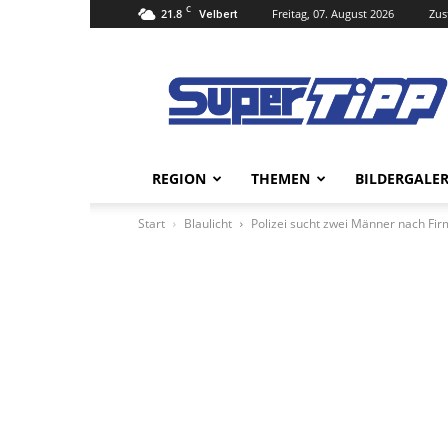
C
21.8
Freitag, 07. August 2026
Zus
Velbert
Super
Tipp
Online
REGION
THEMEN
BILDERGALER
Start
Blaulicht
Polizei sucht zwei Männer nach Fi