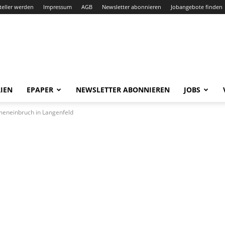
teller werden
Impressum
AGB
Newsletter abonnieren
Jobangebote finden
IEN
EPAPER
NEWSLETTER ABONNIEREN
JOBS
rmeneinbruch in Langenfeld