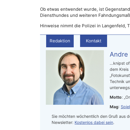
Ob etwas entwendet wurde, ist Gegenstand 
Diensthundes und weiteren Fahndungsmaßnah
Hinweise nimmt die Polizei in Langenfeld, 
Redaktion
Kontakt
Andre
…knipst of
dem Kreis
„Fotokunst
Technik un
unterwegs.
Motto
: „On
Mag
:
Spie
Sie möchten wöchentlich den Gruß aus de
Newsletter:
Kostenlos dabei sein
.