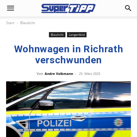
Start
Blaulicht
Blaulicht
Langenfeld
Wohnwagen in Richrath
verschwunden
Von
Andre Volkmann
-
25. März 2025