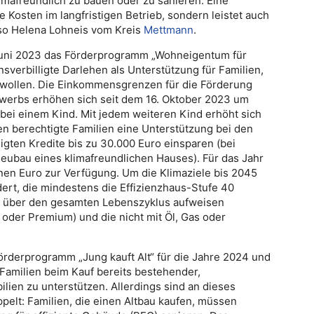
imafreundlich zu bauen oder zu sanieren. Eine
e Kosten im langfristigen Betrieb, sondern leistet auch
 so Helena Lohneis vom Kreis
Mettmann
.
Juni 2023 das Förderprogramm „Wohneigentum für
sverbilligte Darlehen als Unterstützung für Familien,
 wollen. Die Einkommensgrenzen für die Förderung
werbs erhöhen sich seit dem 16. Oktober 2023 um
 bei einem Kind. Mit jedem weiteren Kind erhöht sich
n berechtigte Familien eine Unterstützung bei den
igten Kredite bis zu 30.000 Euro einsparen (bei
eubau eines klimafreundlichen Hauses). Für das Jahr
onen Euro zur Verfügung. Um die Klimaziele bis 2045
ert, die mindestens die Effizienzhaus-Stufe 40
k über den gesamten Lebenszyklus aufweisen
 oder Premium) und die nicht mit Öl, Gas oder
örderprogramm „Jung kauft Alt“ für die Jahre 2024 und
 Familien beim Kauf bereits bestehender,
ien zu unterstützen. Allerdings sind an dieses
lt: Familien, die einen Altbau kaufen, müssen