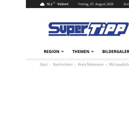
C
16.2
Freitag, 07. August 2026
Zus
Velbert
Super
Tipp
Online
REGION
THEMEN
BILDERGALER
Start
Nachrichten
Kreis Mettmann
Mit staatlic