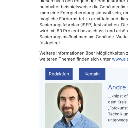
diesen nach den Regeln der Bundesförderun
beinhaltet beispielsweise die Gebäudedämm
kann eine Energieberatung sinnvoll sein, 
mögliche Fördermittel zu ermitteln und die
Sanierungsfahrplan (iSFP) festzuhalten. Die
wird mit 80 Prozent bezuschusst und erhöht
Sanierungsmaßnahmen am Gebäude. Weitere
festgelegt.
Weitere Informationen über Möglichkeiten
weiteren Themen finden sich unter
www.alt
Redaktion
Kontakt
Andre
…knipst of
dem Kreis
„Fotokunst
Technik un
unterwegs.