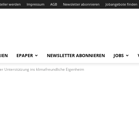
teller werden
Impressum
AGB
Newsletter abonnieren
Jobangebote finden
IEN
EPAPER
NEWSLETTER ABONNIEREN
JOBS
her Unterstützung ins klimafreundliche Eigenheim