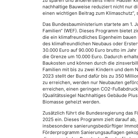
zu sparen und andererseits mehr Häuser kl
nachhaltige Bauweise reduziert nicht nur di
einen wichtigen Beitrag zum Klimaschutz“,
Das Bundesbauministerium startete am 1. 
Familien“ (WEF). Dieses Programm bietet zin
die ein klimafreundliches Eigenheim bauen
des klimafreundlichen Neubaus oder Erster
30.000 Euro auf 90.000 Euro brutto im Jahr
die Grenze um 10.000 Euro. Dadurch erhalte
Baukosten und können durch die zinsverbill
Familien mit bis zu zwei Kindern und dem N
2023 stellt der Bund dafür bis zu 350 Milli
zu erreichen, werden nur Neubauten geförd
erreichen, einen geringen CO2-Fußabdruc
(Qualitätssiegel Nachhaltiges Gebäude Plus
Biomasse geheizt werden.
Zusätzlich führt die Bundesregierung das F
2025 ein. Dieses Programm zielt darauf ab,
insbesondere sanierungsbedürftiger Immobil
Förderprogramm Sanierungsauflagen gekoppe