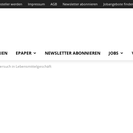
steller werden
Impressum
AGB
Newsletter abonnieren
Jobangebote finde
IEN
EPAPER
NEWSLETTER ABONNIEREN
JOBS
versuch in Lebensmittelgeschäft