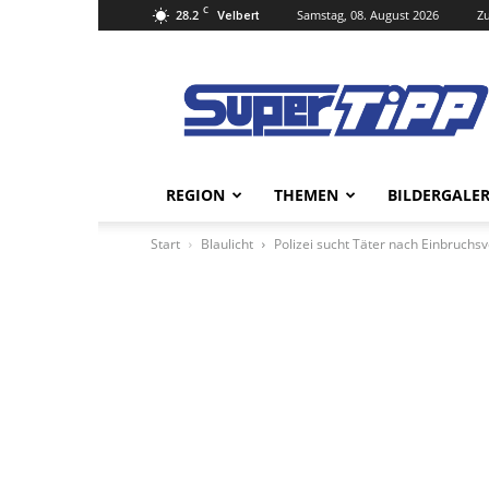
C
28.2
Samstag, 08. August 2026
Zu
Velbert
Super
Tipp
Online
REGION
THEMEN
BILDERGALER
Start
Blaulicht
Polizei sucht Täter nach Einbruchs