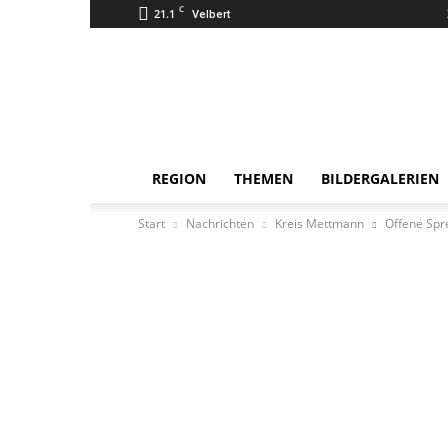
C
21.1
Velbert
Super
Tipp
Online
REGION
THEMEN
BILDERGALERIEN
Start
Nachrichten
Kreis Mettmann
Offene Spre