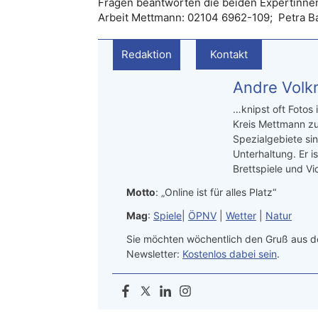
Fragen beantworten die beiden Expertinnen
Arbeit Mettmann: 02104 6962-109; Petra B
Redaktion
Kontakt
Andre Vol
…knipst oft Fotos
Kreis Mettmann zu
Spezialgebiete si
Unterhaltung. Er i
Brettspiele und V
Motto
: „Online ist für alles Platz“
Mag
:
Spiele
|
ÖPNV
|
Wetter
|
Natur
Sie möchten wöchentlich den Gruß aus de
Newsletter:
Kostenlos dabei sein
.