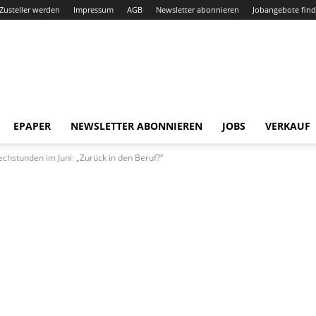
Zusteller werden
Impressum
AGB
Newsletter abonnieren
Jobangebote fin
EPAPER
NEWSLETTER ABONNIEREN
JOBS
VERKAUF
chstunden im Juni: „Zurück in den Beruf?“