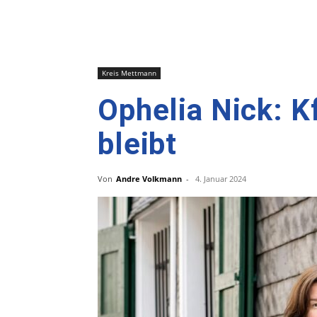
Kreis Mettmann
Ophelia Nick: K
bleibt
Von
Andre Volkmann
-
4. Januar 2024