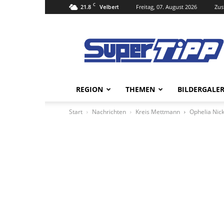
C
21.8
Freitag, 07. August 2026
Zus
Velbert
Super
Tipp
Online
REGION
THEMEN
BILDERGALER
Start
Nachrichten
Kreis Mettmann
Ophelia Nick