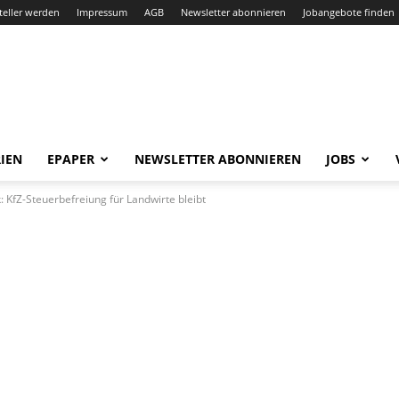
teller werden
Impressum
AGB
Newsletter abonnieren
Jobangebote finden
IEN
EPAPER
NEWSLETTER ABONNIEREN
JOBS
: KfZ-Steuerbefreiung für Landwirte bleibt