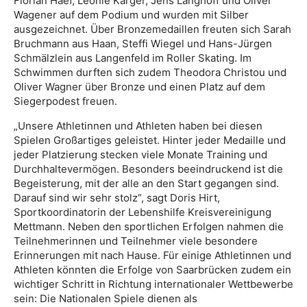
Florian Haef, Leonie Karger, Jens Langhoff und Oliver
Wagener auf dem Podium und wurden mit Silber
ausgezeichnet. Über Bronzemedaillen freuten sich Sarah
Bruchmann aus Haan, Steffi Wiegel und Hans-Jürgen
Schmälzlein aus Langenfeld im Roller Skating. Im
Schwimmen durften sich zudem Theodora Christou und
Oliver Wagner über Bronze und einen Platz auf dem
Siegerpodest freuen.
„Unsere Athletinnen und Athleten haben bei diesen
Spielen Großartiges geleistet. Hinter jeder Medaille und
jeder Platzierung stecken viele Monate Training und
Durchhaltevermögen. Besonders beeindruckend ist die
Begeisterung, mit der alle an den Start gegangen sind.
Darauf sind wir sehr stolz“, sagt Doris Hirt,
Sportkoordinatorin der Lebenshilfe Kreisvereinigung
Mettmann. Neben den sportlichen Erfolgen nahmen die
Teilnehmerinnen und Teilnehmer viele besondere
Erinnerungen mit nach Hause. Für einige Athletinnen und
Athleten könnten die Erfolge von Saarbrücken zudem ein
wichtiger Schritt in Richtung internationaler Wettbewerbe
sein: Die Nationalen Spiele dienen als