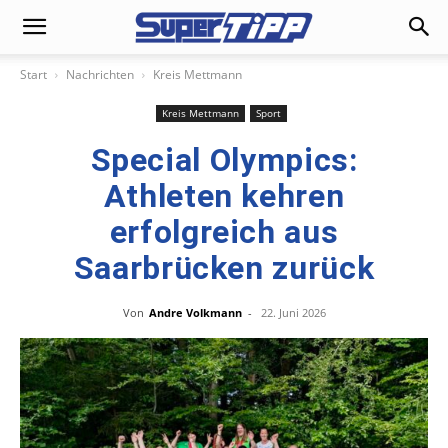
Start
Nachrichten
Kreis Mettmann
Kreis Mettmann
Sport
Special Olympics:
Athleten kehren
erfolgreich aus
Saarbrücken zurück
Von
Andre Volkmann
-
22. Juni 2026