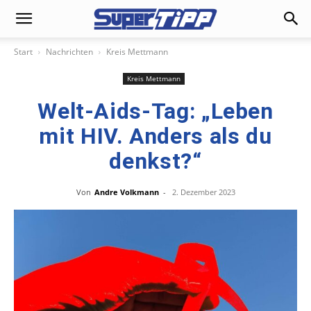
Start
Nachrichten
Kreis Mettmann
Kreis Mettmann
Welt-Aids-Tag: „Leben
mit HIV. Anders als du
denkst?“
Von
Andre Volkmann
-
2. Dezember 2023