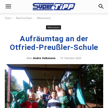
Start
Nachrichten
Mettmann
Mettmann
Aufräumtag an der
Otfried-Preußler-Schule
Von
Andre Volkmann
-
19. Oktober 2023