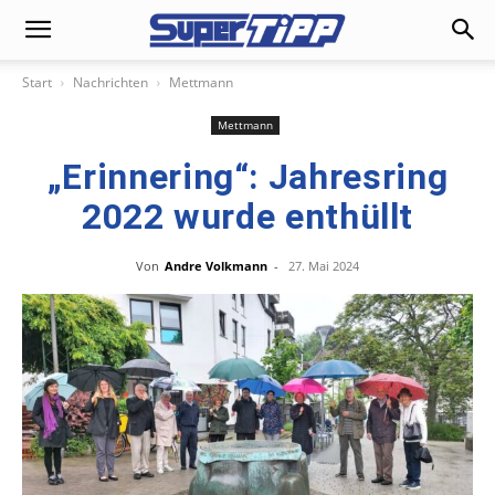
Start
Nachrichten
Mettmann
Mettmann
„Erinnering“: Jahresring
2022 wurde enthüllt
Von
Andre Volkmann
-
27. Mai 2024