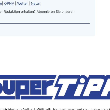
le
|
ÖPNV
|
Wetter
|
Natur
r Redaktion erhalten? Abonnieren Sie unseren
chrichten aus Velbert, Wülfrath, Heiligenhaus und dem gesamten