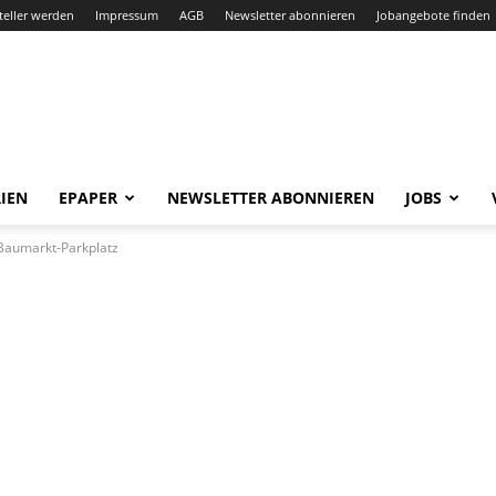
teller werden
Impressum
AGB
Newsletter abonnieren
Jobangebote finden
IEN
EPAPER
NEWSLETTER ABONNIEREN
JOBS
 Baumarkt-Parkplatz