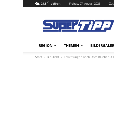
C
21.8
Freitag, 07. August 2026
Zus
Velbert
Super
Tipp
Online
REGION
THEMEN
BILDERGALER
Start
Blaulicht
Ermittlungen nach Unfallflucht auf