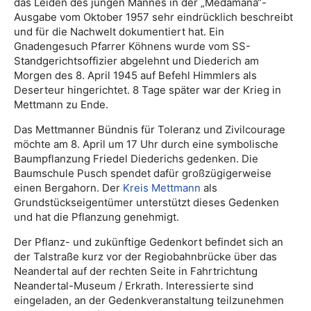
das Leiden des jungen Mannes in der „Medamana“-
Ausgabe vom Oktober 1957 sehr eindrücklich beschreibt
und für die Nachwelt dokumentiert hat. Ein
Gnadengesuch Pfarrer Köhnens wurde vom SS-
Standgerichtsoffizier abgelehnt und Diederich am
Morgen des 8. April 1945 auf Befehl Himmlers als
Deserteur hingerichtet. 8 Tage später war der Krieg in
Mettmann zu Ende.
Das Mettmanner Bündnis für Toleranz und Zivilcourage
möchte am 8. April um 17 Uhr durch eine symbolische
Baumpflanzung Friedel Diederichs gedenken. Die
Baumschule Pusch spendet dafür großzügigerweise
einen Bergahorn. Der
Kreis Mettmann
als
Grundstückseigentümer unterstützt dieses Gedenken
und hat die Pflanzung genehmigt.
Der Pflanz- und zukünftige Gedenkort befindet sich an
der Talstraße kurz vor der Regiobahnbrücke über das
Neandertal auf der rechten Seite in Fahrtrichtung
Neandertal-Museum / Erkrath. Interessierte sind
eingeladen, an der Gedenkveranstaltung teilzunehmen