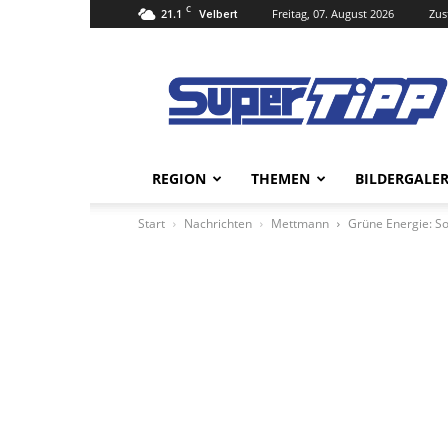
C
21.1
Freitag, 07. August 2026
Zus
Velbert
Super
Tipp
Online
REGION
THEMEN
BILDERGALER
Start
Nachrichten
Mettmann
Grüne Energie: So