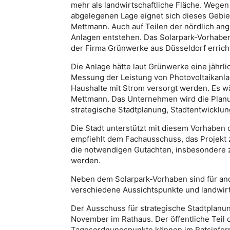
mehr als landwirtschaftliche Fläche. Wege
abgelegenen Lage eignet sich dieses Gebiet 
Mettmann. Auch auf Teilen der nördlich an
Anlagen entstehen. Das Solarpark-Vorhaben
der Firma Grünwerke aus Düsseldorf errich
Die Anlage hätte laut Grünwerke eine jährl
Messung der Leistung von Photovoltaikanla
Haushalte mit Strom versorgt werden. Es wä
Mettmann. Das Unternehmen wird die Plan
strategische Stadtplanung, Stadtentwicklun
Die Stadt unterstützt mit diesem Vorhaben
empfiehlt dem Fachausschuss, das Projekt 
die notwendigen Gutachten, insbesondere z
werden.
Neben dem Solarpark-Vorhaben sind für an
verschiedene Aussichtspunkte und landwirt
Der Ausschuss für strategische Stadtplanun
November im Rathaus. Der öffentliche Teil d
Tagesordnungspunkte können im Ratsinfor