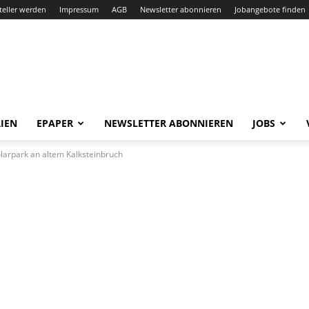
teller werden
Impressum
AGB
Newsletter abonnieren
Jobangebote finden
IEN
EPAPER
NEWSLETTER ABONNIEREN
JOBS
larpark an altem Kalksteinbruch