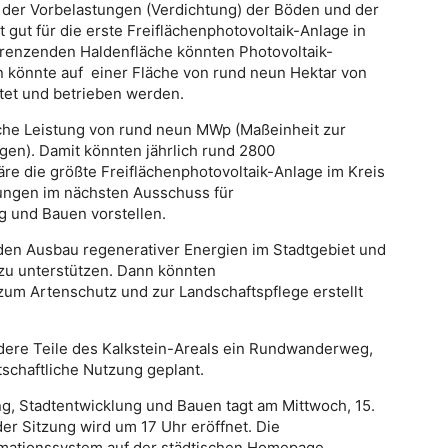
n der Vorbelastungen (Verdichtung) der Böden und der
gut für die erste Freiflächenphotovoltaik-Anlage in
grenzenden Haldenfläche könnten Photovoltaik-
 könnte auf einer Fläche von rund neun Hektar von
tet und betrieben werden.
iche Leistung von rund neun MWp (Maßeinheit zur
gen). Damit könnten jährlich rund 2800
re die größte Freiflächenphotovoltaik-Anlage im Kreis
ungen im nächsten Ausschuss für
g und Bauen vorstellen.
 den Ausbau regenerativer Energien im Stadtgebiet und
zu unterstützen. Dann könnten
um Artenschutz und zur Landschaftspflege erstellt
dere Teile des Kalkstein-Areals ein Rundwanderweg,
schaftliche Nutzung geplant.
g, Stadtentwicklung und Bauen tagt am Mittwoch, 15.
er Sitzung wird um 17 Uhr eröffnet. Die
mationssystem auf der städtischen Homepage