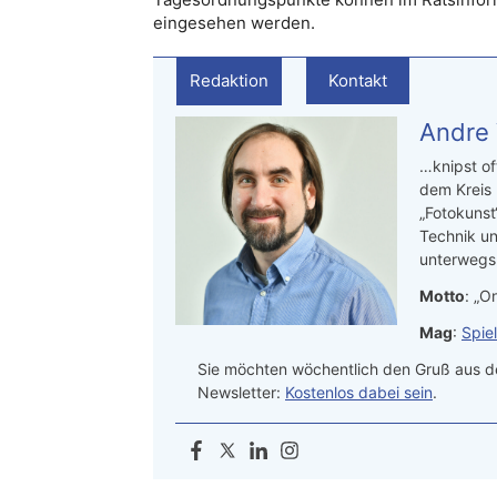
eingesehen werden.
Redaktion
Kontakt
Andre
…knipst of
dem Kreis
„Fotokunst
Technik un
unterwegs.
Motto
: „On
Mag
:
Spie
Sie möchten wöchentlich den Gruß aus de
Newsletter:
Kostenlos dabei sein
.