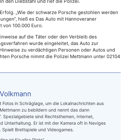
den Diebstahl und rief die Polizei.
Erfolg. „Wie der schwarze Porsche gestohlen werden
tlungen“, hieß es Das Auto mit Hannoveraner
t von 100.000 Euro.
Hinweise auf die Täter oder den Verbleib des
gsverfahren wurde eingeleitet, das Auto zur
 Hinweise zu verdächtigen Personen oder Autos und
hten Porsche nimmt die Polizei Mettmann unter 02104
 Volkmann
t Fotos in Schräglage, um die Lokalnachrichten aus
 Mettmann zu bebildern und nennt das dann
“. Spezialgebiete sind Rechtsthemen, Internet,
d Unterhaltung. Er ist mit der Kamera oft in Neviges
 Spielt Brettspiele und Videogames.
line ist für alles Platz“