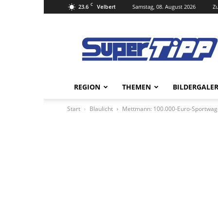
C
23.6
Samstag, 08. August 2026
Zu
Velbert
Super
Tipp
Online
REGION
THEMEN
BILDERGALER
Start
Blaulicht
Mettmann: 100.000-Euro-Sportwa