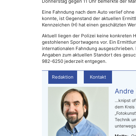
Donnerstag gegen 11 Uhr bemerkte der Mann 
Eine Fahndung nach dem Auto verlief ohne 
konnte, ist Gegenstand der aktuellen Ermit
Kennzeichen (H) hat einen geschätzten Wer
Aktuell liegen der Polizei keine konkreten 
gestohlenen Sportwagens vor. Ein Ermittlun
internationalen Fahndung ausgeschrieben.
Angaben zum aktuellen Standort des gesuc
982-6250 jederzeit entgegen.
Redaktion
Kontakt
Andre
…knipst of
dem Kreis
„Fotokunst
Technik un
unterwegs.
Motto
: „On