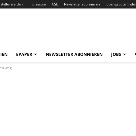
steller werden
Impressum
AGB
Newsletter abonnieren
Jobangebote finde
IEN
EPAPER
NEWSLETTER ABONNIEREN
JOBS
gen weg