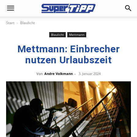
Start
Blaulicht
Blaulicht
Mettmann
Mettmann: Einbrecher
nutzen Urlaubszeit
Von
Andre Volkmann
-
3. Januar 2024