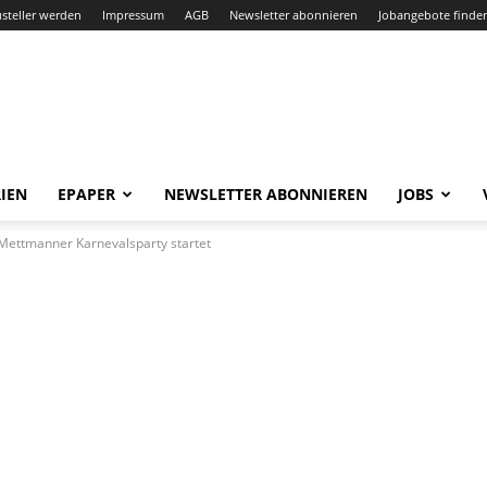
steller werden
Impressum
AGB
Newsletter abonnieren
Jobangebote finde
IEN
EPAPER
NEWSLETTER ABONNIEREN
JOBS
 Mettmanner Karnevalsparty startet