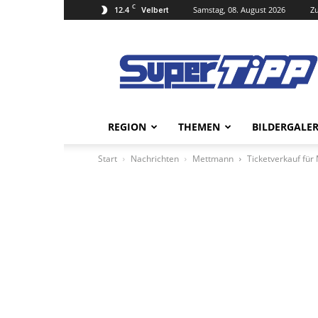
C
12.4
Samstag, 08. August 2026
Zu
Velbert
Super
Tipp
Online
REGION
THEMEN
BILDERGALER
Start
Nachrichten
Mettmann
Ticketverkauf für