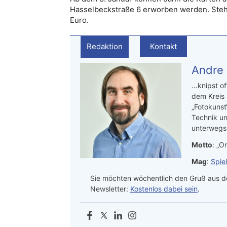
Hasselbeckstraße 6 erworben werden. Stehp
Euro.
Redaktion
Kontakt
Andre
…knipst of
dem Kreis
„Fotokunst
Technik un
unterwegs.
Motto
: „On
Mag
:
Spie
Sie möchten wöchentlich den Gruß aus de
Newsletter:
Kostenlos dabei sein
.