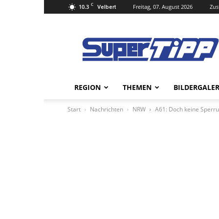
C
10.3
Freitag, 07. August 2026
Zus
Velbert
Super
Tipp
Online
REGION
THEMEN
BILDERGALER
Start
Nachrichten
NRW
A61: Doch keine Sperr