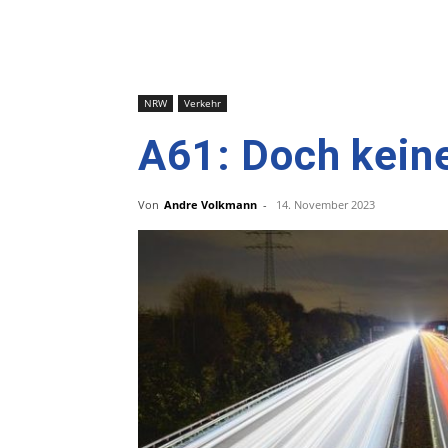
NRW
Verkehr
A61: Doch kein
Von
Andre Volkmann
-
14. November 2023