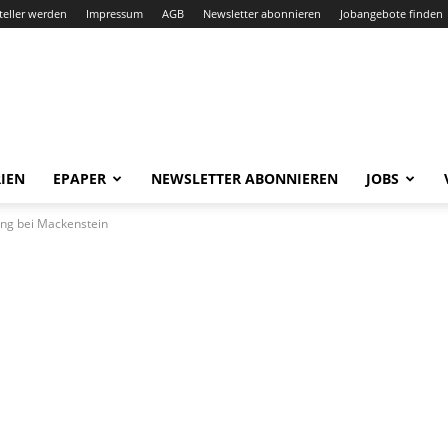
teller werden
Impressum
AGB
Newsletter abonnieren
Jobangebote finden
IEN
EPAPER
NEWSLETTER ABONNIEREN
JOBS
ung bei Mackenstein