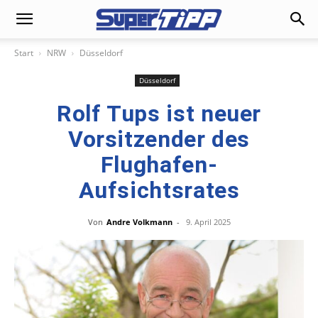
Start
NRW
Düsseldorf
Düsseldorf
Rolf Tups ist neuer
Vorsitzender des
Flughafen-
Aufsichtsrates
Von
Andre Volkmann
-
9. April 2025