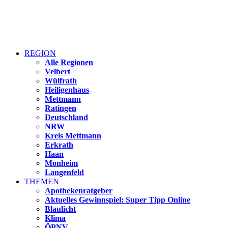
REGION
Alle Regionen
Velbert
Wülfrath
Heiligenhaus
Mettmann
Ratingen
Deutschland
NRW
Kreis Mettmann
Erkrath
Haan
Monheim
Langenfeld
THEMEN
Apothekenratgeber
Aktuelles Gewinnspiel: Super Tipp Online
Blaulicht
Klima
ÖPNV