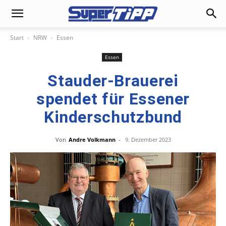
Start
NRW
Essen
Essen
Stauder-Brauerei
spendet für Essener
Kinderschutzbund
Von
Andre Volkmann
-
9. Dezember 2023