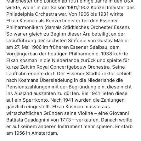
Manchester und London ab 1901 einige Jahre in den USA
wirkte, wo er in der Saison 1901/1902 Konzertmeister des
Philadelphia Orchestra war. Von 1906 bis 1931 wirkte
Elkan Kosman als Konzertmeister bei den Essener
Philharmonikern (damals Städtisches Orchester Essen).
So war er gleich zu Beginn dieser Ära beteiligt an der
Uraufführung der sechsten Sinfonie von Gustav Mahler
am 27. Mai 1906 im früheren Essener Saalbau, dem
Vorgängerbau der heutigen Philharmonie. 1938 kehrte
Elkan Kosman in die Niederlande zurück und spielte für
kurze Zeit im Royal Concertgebouw Orchestra. Seine
Laufbahn endete dort. Der Essener Stadtdirektor behielt
nach Kosmans Übersiedelung in die Niederlande die
Pensionszahlungen mit der Begründung ein, diese nicht
ins Ausland auszahlen zu dürfen. Bis 1941 liefen diese
auf ein Sperrkonto. Nach 1941 wurden die Zahlungen
gänzlich eingestellt. Elkan Kosman musste aus
wirtschaftlichen Gründen seine Violine – eine Giovanni
Battista Guadagnini von 1773 – verkaufen. Danach wollte
er auf keinem anderen Instrument mehr spielen. Er starb
am 1956 in Amsterdam.