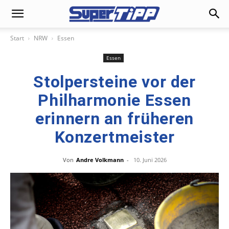
Start
NRW
Essen
Essen
Stolpersteine vor der
Philharmonie Essen
erinnern an früheren
Konzertmeister
Von
Andre Volkmann
-
10. Juni 2026