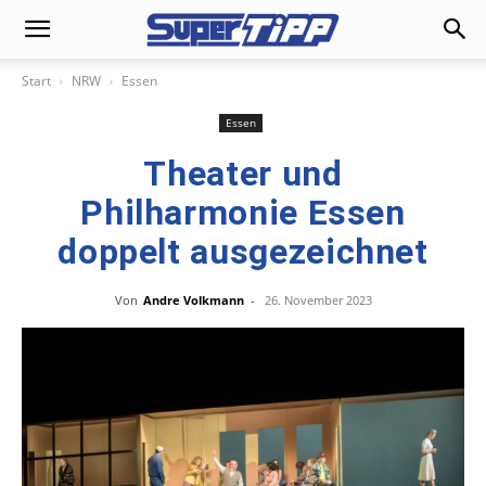
Start
NRW
Essen
Essen
Theater und
Philharmonie Essen
doppelt ausgezeichnet
Von
Andre Volkmann
-
26. November 2023