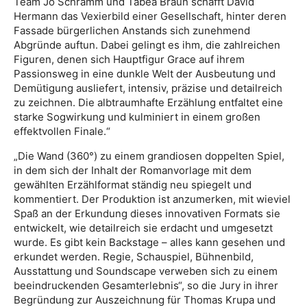
Team Jo Schramm und Tabea Braun schafft David
Hermann das Vexierbild einer Gesellschaft, hinter deren
Fassade bürgerlichen Anstands sich zunehmend
Abgründe auftun. Dabei gelingt es ihm, die zahlreichen
Figuren, denen sich Hauptfigur Grace auf ihrem
Passionsweg in eine dunkle Welt der Ausbeutung und
Demütigung ausliefert, intensiv, präzise und detailreich
zu zeichnen. Die albtraumhafte Erzählung entfaltet eine
starke Sogwirkung und kulminiert in einem großen
effektvollen Finale.“
„Die Wand (360°) zu einem grandiosen doppelten Spiel,
in dem sich der Inhalt der Romanvorlage mit dem
gewählten Erzählformat ständig neu spiegelt und
kommentiert. Der Produktion ist anzumerken, mit wieviel
Spaß an der Erkundung dieses innovativen Formats sie
entwickelt, wie detailreich sie erdacht und umgesetzt
wurde. Es gibt kein Backstage – alles kann gesehen und
erkundet werden. Regie, Schauspiel, Bühnenbild,
Ausstattung und Soundscape verweben sich zu einem
beeindruckenden Gesamterlebnis“, so die Jury in ihrer
Begründung zur Auszeichnung für Thomas Krupa und