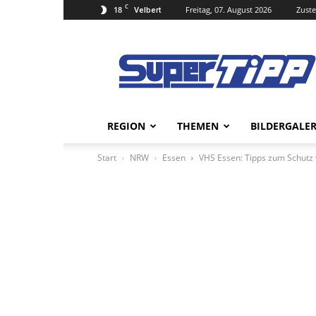
C
18
Freitag, 07. August 2026
Zuste
Velbert
Super
Tipp
Online
REGION
THEMEN
BILDERGALER
Start
NRW
Essen
VHS Essen: Tipps zum Schutz 