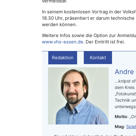
vermeidbar.
In seinem kostenlosen Vortrag in der Volk
18.30 Uhr, präsentiert er darum technisc
werden können.
Weitere Infos sowie die Option zur Anmeld
www.vhs-essen.de
. Der Eintritt ist frei.
Redaktion
Kontakt
Andre
…knipst of
dem Kreis
„Fotokunst
Technik un
unterwegs.
Motto
: „On
Mag
:
Spie