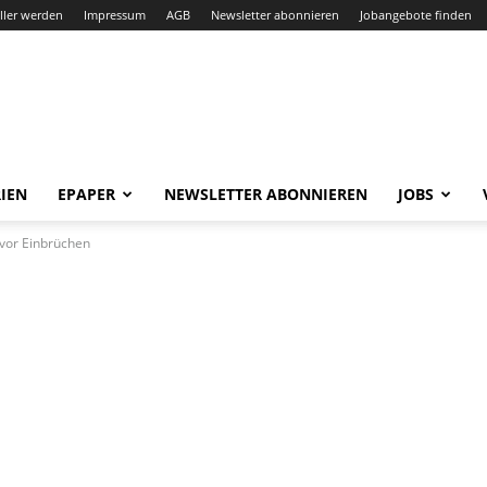
ller werden
Impressum
AGB
Newsletter abonnieren
Jobangebote finden
IEN
EPAPER
NEWSLETTER ABONNIEREN
JOBS
vor Einbrüchen