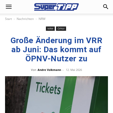
Start
Nachrichten
NRW
NRW
ÖPNV
Große Änderung im VRR
ab Juni: Das kommt auf
ÖPNV-Nutzer zu
Von
Andre Volkmann
-
12. Mai 2026