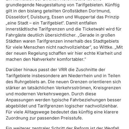
grundlegende Neugestaltung von Tarifgebieten. Künftig
gilt in den bislang geteilten Großstädten Dortmund,
Düsseldorf, Duisburg, Essen und Wuppertal das Prinzip
„eine Stadt – ein Tarifgebiet“. Damit entfallen
innerstädtische Tarifgrenzen und die Ticketwahl wird für
Fahrgäste deutlich übersichtlicher. „Gerade in großen
Städten waren Tarifgrenzen innerhalb des Stadtgebiets
für viele Menschen nicht nachvollziehbar“, so Wittke. „Mit
der neuen Regelung schaffen wir hier echte Klarheit und
machen den Nahverkehr komfortabler.“
Darüber hinaus passt der VRR die Zuschnitte der
Tarifgebiete insbesondere am Niederrhein und in Teilen
des Ruhrgebiets an. Die neuen Grenzen orientieren sich
stärker an tatsächlichen Verkehrsströmen, Kreisgrenzen
und modernen Verkehrswegen. Durch diese
Anpassungen werden typische Fahrbeziehungen besser
abgebildet und Tarifgrenzen logischer nachvollziehbar.
Für viele Alltagswege bedeutet das künftig eine klarere
Zuordnung zur passenden Preisstufe.
Ein weiterer zentraler Schritt der Reform ist der Wegfall