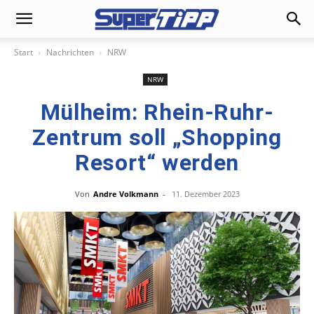
Start
Nachrichten
NRW
NRW
Mülheim: Rhein-Ruhr-
Zentrum soll „Shopping
Resort“ werden
Von
Andre Volkmann
-
11. Dezember 2023