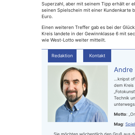
Superzahl, aber mit seinem Tipp erhält er e
seinen Spielschein mit einer Kundenkarte be
Euro.
Einen weiteren Treffer gab es bei der Glüc
Kreis landete in der Gewinnklasse 6 mit sec
wie West-Lotto weiter mitteilt.
Redaktion
Kontakt
Andre
…knipst of
dem Kreis
„Fotokunst
Technik un
unterwegs.
Motto
: „On
Mag
:
Spie
Sie möchten wöchentlich den Gruß aus de