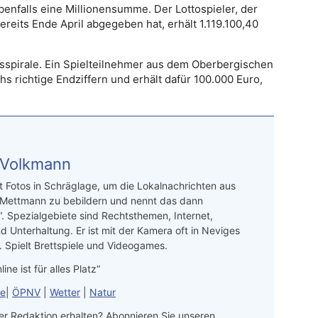
benfalls eine Millionensumme. Der Lottospieler, der
reits Ende April abgegeben hat, erhält 1.119.100,40
ksspirale. Ein Spielteilnehmer aus dem Oberbergischen
hs richtige Endziffern und erhält dafür 100.000 Euro,
 Volkmann
t Fotos in Schräglage, um die Lokalnachrichten aus
 Mettmann zu bebildern und nennt das dann
“. Spezialgebiete sind Rechtsthemen, Internet,
d Unterhaltung. Er ist mit der Kamera oft in Neviges
 Spielt Brettspiele und Videogames.
line ist für alles Platz“
le
|
ÖPNV
|
Wetter
|
Natur
r Redaktion erhalten? Abonnieren Sie unseren