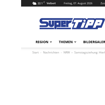
C
22.1
Freitag, 07. August 2026
Zus
Velbert
Super
Tipp
Online
REGION
THEMEN
BILDERGALER
Start
Nachrichten
NRW
Samstagsziehung: Hier