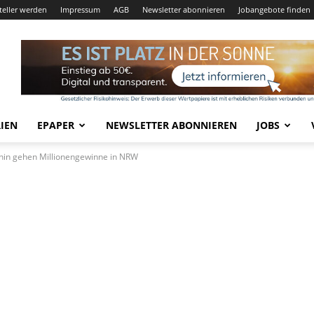
teller werden
Impressum
AGB
Newsletter abonnieren
Jobangebote finden
IEN
EPAPER
NEWSLETTER ABONNIEREN
JOBS
hin gehen Millionengewinne in NRW