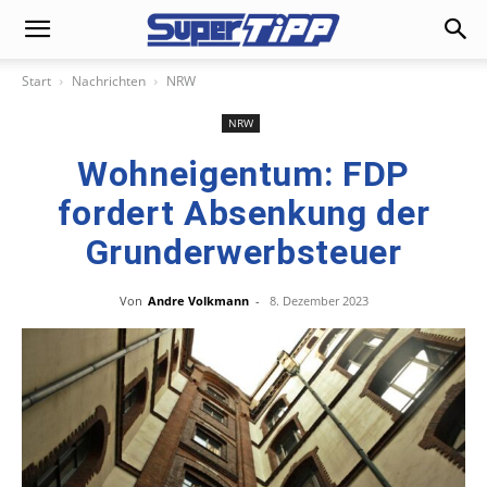
Start
Nachrichten
NRW
NRW
Wohneigentum: FDP
fordert Absenkung der
Grunderwerbsteuer
Von
Andre Volkmann
-
8. Dezember 2023