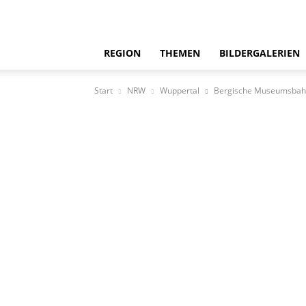
REGION
THEMEN
BILDERGALERIEN
Start
NRW
Wuppertal
Bergische Museumsbahn