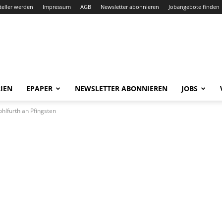
teller werden
Impressum
AGB
Newsletter abonnieren
Jobangebote finden
IEN
EPAPER
NEWSLETTER ABONNIEREN
JOBS
ohlfurth an Pfingsten