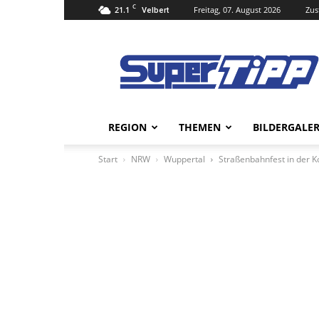
C
21.1
Freitag, 07. August 2026
Zus
Velbert
Super
Tipp
Online
REGION
THEMEN
BILDERGALER
Start
NRW
Wuppertal
Straßenbahnfest in der K